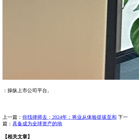
：操纵上市公司平台。
上一篇：
你找律师去；2024年：将业从体验提拔至和
下一
篇：
具备成为全球资产的地
【相关文章】