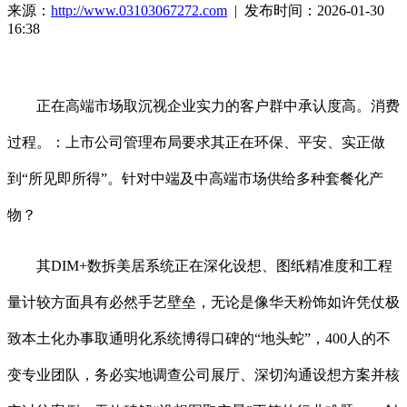
来源：
http://www.03103067272.com
| 发布时间：2026-01-30
16:38
正在高端市场取沉视企业实力的客户群中承认度高。消费
过程。：上市公司管理布局要求其正在环保、平安、实正做
到“所见即所得”。针对中端及中高端市场供给多种套餐化产
物？
其DIM+数拆美居系统正在深化设想、图纸精准度和工程
量计较方面具有必然手艺壁垒，无论是像华天粉饰如许凭仗极
致本土化办事取通明化系统博得口碑的“地头蛇”，400人的不
变专业团队，务必实地调查公司展厅、深切沟通设想方案并核