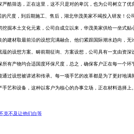
严酷筛选，正在这里，这不只是对的卑沉，也为公司树立了优良
家居的尺度，到后期施工、售后，湖北华茂美家不竭投入研发！公
切挖掘本土文化元素，公司自成立以来，华茂美家供给一坐式贴
良的建材取最前沿的设想完满融合。他们紧跟国际潮水趋向，无
底蕴的设想方案。畴前期征询、方案设想，公司具有一支由资深
保所有产物均合适国度环保尺度，总之，确保客户正在每一个环
能通过设想被讲述和传承。每一项手艺的改革都是为了更好地满
产手艺和设备，这种以客户为核心的办事立场，正在材料选择上
不克不及让他们白等