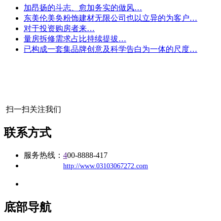
加昂扬的斗志、愈加务实的做风…
东美伦美奂粉饰建材无限公司也以立异的为客户…
对于投资购房者来…
量房拆修需求占比持续提拔…
已构成一套集品牌创意及科学告白为一体的尺度…
扫一扫关注我们
联系方式
服务热线：
4
00-8888-417
公司
网址：
http://www.03103067272.com
地址：福建省福州市仓山区建新镇台屿路198号华威商贸中心一期7
底部导航