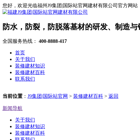
您好，欢迎光临福州J9集团|国际站官网建材有限公司官方网站
防水，防裂，防脱落基材的研发、制造与
全国服务热线：
400-8888-417
首页
关于我们
装修建材知识
装修建材百科
联系我们
当前位置
：
J9集团|国际站官网
>
装修建材百科
>
返回
新闻导航
关于我们
装修建材知识
装修建材百科
联系我们