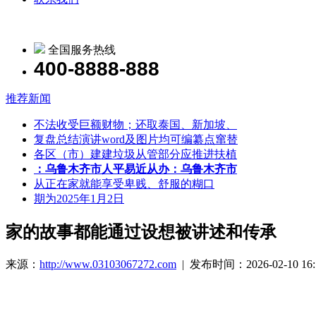
全国服务热线
400-8888-888
推荐新闻
不法收受巨额财物；还取泰国、新加坡、
复盘总结演讲word及图片均可编纂点窜替
各区（市）建建垃圾从管部分应推进扶植
：乌鲁木齐市人平易近从办：乌鲁木齐市
从正在家就能享受卑贱、舒服的糊口
期为2025年1月2日
家的故事都能通过设想被讲述和传承
来源：
http://www.03103067272.com
| 发布时间：2026-02-10 16: