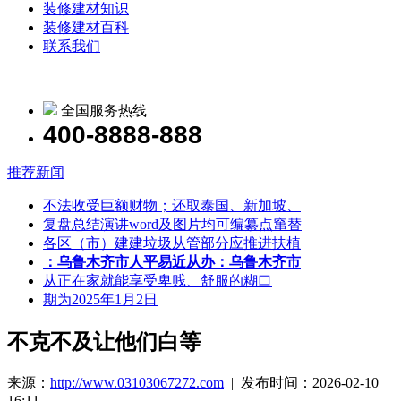
装修建材知识
装修建材百科
联系我们
全国服务热线
400-8888-888
推荐新闻
不法收受巨额财物；还取泰国、新加坡、
复盘总结演讲word及图片均可编纂点窜替
各区（市）建建垃圾从管部分应推进扶植
：乌鲁木齐市人平易近从办：乌鲁木齐市
从正在家就能享受卑贱、舒服的糊口
期为2025年1月2日
不克不及让他们白等
来源：
http://www.03103067272.com
| 发布时间：2026-02-10
16:11