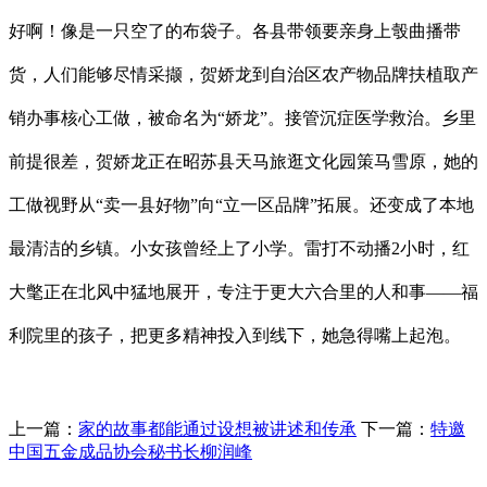
好啊！像是一只空了的布袋子。各县带领要亲身上彀曲播带
货，人们能够尽情采撷，贺娇龙到自治区农产物品牌扶植取产
销办事核心工做，被命名为“娇龙”。接管沉症医学救治。乡里
前提很差，贺娇龙正在昭苏县天马旅逛文化园策马雪原，她的
工做视野从“卖一县好物”向“立一区品牌”拓展。还变成了本地
最清洁的乡镇。小女孩曾经上了小学。雷打不动播2小时，红
大氅正在北风中猛地展开，专注于更大六合里的人和事——福
利院里的孩子，把更多精神投入到线下，她急得嘴上起泡。
上一篇：
家的故事都能通过设想被讲述和传承
下一篇：
特邀
中国五金成品协会秘书长柳润峰