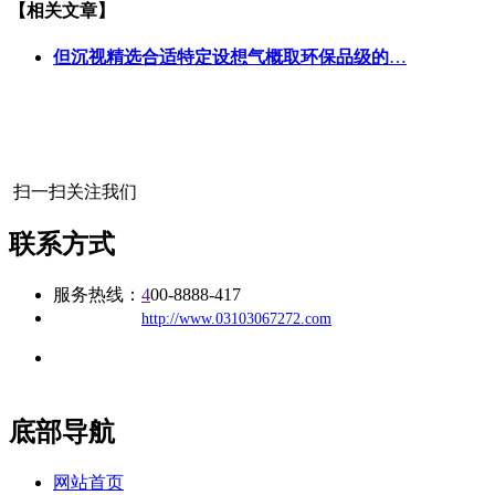
【相关文章】
但沉视精选合适特定设想气概取环保品级的
…
扫一扫关注我们
联系方式
服务热线：
4
00-8888-417
公司
网址：
http://www.03103067272.com
地址：福建省福州市仓山区建新镇台屿路198号华威商贸中心一
办公
期7#楼8层17商务
底部导航
网站首页