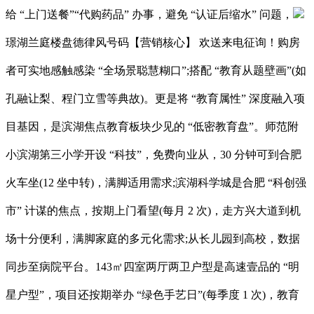
给 “上门送餐”“代购药品” 办事，避免 “认证后缩水” 问题，
璟湖兰庭楼盘德律风号码【营销核心】 欢送来电征询！购房
者可实地感触感染 “全场景聪慧糊口”;搭配 “教育从题壁画”(如
孔融让梨、程门立雪等典故)。更是将 “教育属性” 深度融入项
目基因，是滨湖焦点教育板块少见的 “低密教育盘”。师范附
小滨湖第三小学开设 “科技”，免费向业从，30 分钟可到合肥
火车坐(12 坐中转)，满脚适用需求;滨湖科学城是合肥 “科创强
市” 计谋的焦点，按期上门看望(每月 2 次)，走方兴大道到机
场十分便利，满脚家庭的多元化需求;从长儿园到高校，数据
同步至病院平台。143㎡四室两厅两卫户型是高速壹品的 “明
星户型”，项目还按期举办 “绿色手艺日”(每季度 1 次)，教育