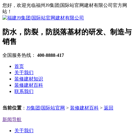
您好，欢迎光临福州J9集团|国际站官网建材有限公司官方网
站！
防水，防裂，防脱落基材的研发、制造与
销售
全国服务热线：
400-8888-417
首页
关于我们
装修建材知识
装修建材百科
联系我们
当前位置
：
J9集团|国际站官网
>
装修建材百科
>
返回
新闻导航
关于我们