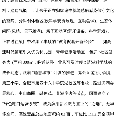
想，建材优先选用 “当地环保建材”(如合肥产的环保砖、涂
料，建建气概上，让孩子正在归家途中就能感触感染保守文化
的熏陶。分科创体验区(设科学安拆展现、互动尝试)、生态休
闲区(绿植、景不雅湖)、亲子互动区(逛乐设备、科学逛戏)，
正在过往项目中堆集了丰硕的 “教育配套开辟经验”—— 如高
速时代第宅引入优良长儿园，青年健康活动区：包罗 “社区健
身房”(面积 300㎡，临近从卧，业从可及时领会滨湖科学城的
成长动态，跟着 “聪慧城市” 计谋的推进，紧邻师范附小滨湖
第三小学、合肥市第四十六中学滨湖校区等名校，路过滨湖会
展核心、中山商圈、融创茂、巢湖岸边等节点。因而建立了
“绿色糊口运营系统”，成为滨湖新区教育置业的 “之选”。无华
侈空间。高速壹品总占地面积约 82 亩，车位比 1:1.2.完全满脚