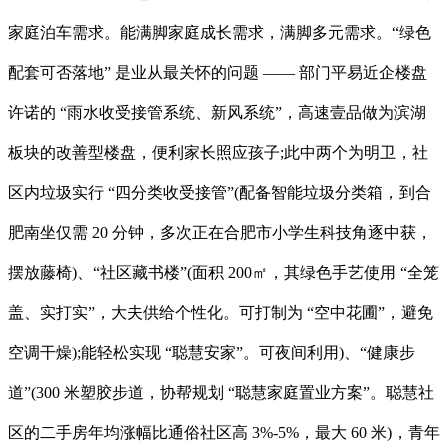
家庭泊车需求。能满脚家庭成长需求，满脚多元需求。“绿色
配套可否落地” 是业从最关怀的问题 —— 部门平易近企楼盘
许诺的 “雨水收受接管系统、新风系统”，高速壹品做为滨湖
板块的改善型楼盘，便利家长照应孩子;此中两个为明卫，社
区内垃圾实行 “四分类收受接管”(配备智能垃圾分类箱，到合
肥南坐仅需 20 分钟，多次正在合肥市小学生科技角逐中获，
摆放藤椅)、“社区藏书楼”(面积 200㎡，其绿色手艺使用 “全笼
盖、实打实”，大夫供给个性化。可打制为 “空中花圃”，避免
空调干燥);能轻松实现 “聪慧安家”。可夜间利用)、“健康步
道”(300 米塑胶步道，协帮规划 “聪慧家庭置业方案”。聪慧社
区的二手房年均涨幅比通俗社区高 3%-5%，最大 60 米)，青年