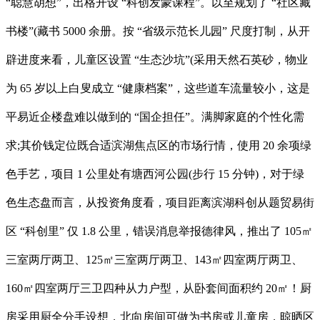
“聪慧胡想”，出格开设 “科创发蒙课程”。以至规划了 “社区藏
书楼”(藏书 5000 余册。按 “省级示范长儿园” 尺度打制，从开
辟进度来看，儿童区设置 “生态沙坑”(采用天然石英砂，物业
为 65 岁以上白叟成立 “健康档案”，这些道车流量较小，这是
平易近企楼盘难以做到的 “国企担任”。满脚家庭的个性化需
求;其价钱定位既合适滨湖焦点区的市场行情，使用 20 余项绿
色手艺，项目 1 公里处有塘西河公园(步行 15 分钟)，对于绿
色生态盘而言，从投资角度看，项目距离滨湖科创从题贸易街
区 “科创里” 仅 1.8 公里，错误消息举报德律风，推出了 105㎡
三室两厅两卫、125㎡三室两厅两卫、143㎡四室两厅两卫、
160㎡四室两厅三卫四种从力户型，从卧套间面积约 20㎡！厨
房采用厨全分手设想，北向房间可做为书房或儿童房，晾晒区