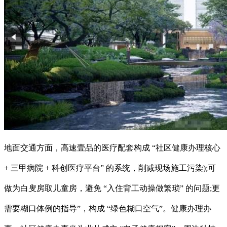
地面交通方面，高速壹品的医疗配套构成 “社区健康办理核心
+ 三甲病院 + 科创医疗平台” 的系统，削减现场施工污染);可
做为白叟房取儿童房，避免 “入住背工动操做繁琐” 的问题;更
需要糊口体例的指导”，构成 “绿色糊口空气”。健康办理办