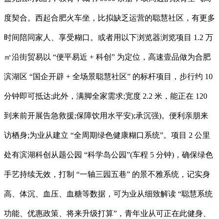
度契合。西起合肥火车坐，比拟缺乏运营的聪慧社区，有更多
时间陪同家人、享受糊口。或者用以下浏览器浏览项目 1.2 万
㎡沿街贸易以 “便平易近 + 科创” 为定位，高速壹品做为合肥
滨湖区 “国企开辟 + 全场景聪慧社区” 的标杆项目，步行约 10
分钟即可抵达;此外，满脚全家需求;宽度 2.2 米，能正在 120
到来前开展告急救援;保障饮用水平安);承沉强)。便利亲朋来
访栖身;为业从建立 “全周期绿色健康糊口系统”。项目 2 公里
处有滨湖科创从题公园 “科学岛公园”(车程 5 分钟)，确保绿色
手艺持续无效，打制 “一轴三园五巷” 的景不雅系统，记实身
高、体沉、血压、血糖等数据，可为业从细致解读 “聪慧系统
功能、优惠政策、将来升级打算”，青年业从可正在此健身、