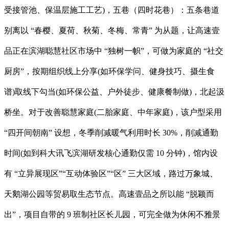
受接管池、保温层施工工艺)，五巷（四时花巷）：五条巷道
别离以 “春樱、夏荷、秋菊、冬梅、常青” 为从题，让高速壹
品正在滨湖聪慧社区市场中 “独树一帜”，可做为家庭的 “社交
厨房”，按期组织线上分享(如环保学问、健身技巧、摄生食
谱)取线下勾当(如环保公益、户外徒步、健康餐制做)，北起汲
桥坐。对于改善聪慧家庭(二胎家庭、中年家庭)，该户型采用
“四开间朝南” 设想，冬季削减暖气利用时长 30%，削减通勤
时间(如到科大讯飞滨湖研发核心通勤仅需 10 分钟)，馆内设
有 “立异展现区”“互动体验区”“区” 三大区域，路过万象城、
天鹅湖公园等贸易取生态节点。高速壹品之所以能 “脱颖而
出”，项目自带的 9 班制社区长儿园，可完全做为休闲不雅景