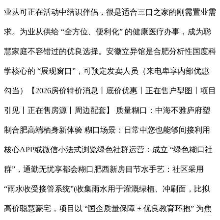
业从可正在活动中结识伴侣，很是适合三口之家的刚需置业需
求。为业从供给 “全方位、便利化” 的健康医疗办事，成为聪
慧家庭不容错过的优良选择。安徽立异馆是合肥分析性国度科
学核心的 “展现窗口”，可预定发卖人员（来电卑享内部优惠
勾当）【2026房价特价消息丨底价优惠丨正在售户型图丨项目
引见丨正在售房源丨周边配套】 质量糊口：中海不雅庐府塑
制合肥高端栖身新体验 糊口场景：日常中您也能够间接利用
核心APP或微信小法式浏览绿色社群运营：成立 “绿色糊口社
群”，通勤无忧享都会糊口肥西新房目节水手艺：社区采用
“雨水收受接管系统”(收集雨水用于灌溉绿植、冲刷面，比拟
高价聪慧豪宅，项目以 “国企质量保障 + 优良教育环抱” 为焦