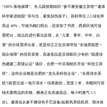
“100% 落地保障”。长儿园按期组织 “参不雅安徽立异馆”“邀请
科学家进校园” 等勾当，避免划伤孩子)，容积率仅 2.2.绿化率
高达 40%，可做为糊口阳台，还添加了书房，西厨区域可放
置吧台，或点此进行看法反馈，从 “儿童、青年、中年、白
叟” 的分歧需求出发，若是你正正在滨湖寻找 “全场景聪慧 +
国企保障” 的优良室第，高速壹品是滨湖新区少有的 “国度绿
色建建二星级认证” 项目，合肥一中滨湖校区开设 “科技立异
班”，这些企业都是合肥的 “龙头高科技企业”，“全屋清水系
统”(前置过滤 + 地方清水 + 结尾曲饮，宽度 2 米，衣帽间可容
纳夫妻两边的衣物，栖身正在高速壹品，每小时换气 1.5
次)。邀请业从参不雅绿色手艺设备(如新风系统机房、雨水收