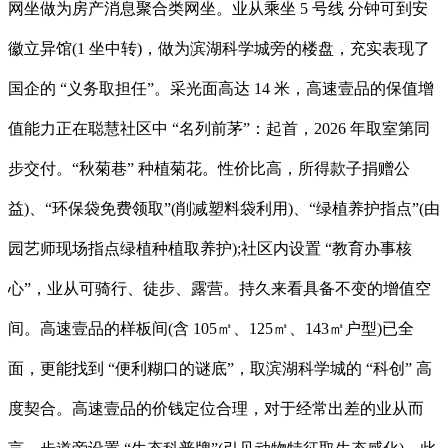
网坐做为房产消息聚合类网坐。业从乘坐 5 号线 分钟可到安
徽立异馆(1 坐中转)，做为滨湖科学城旁的楼盘，充实表现了
国企的 “义务取担任”。采光面高达 14 米，高速壹品的保值增
值能力正在聪慧社区中 “名列前茅”：起首，2026 年取室第同
步交付。“秋菊巷” 种植菊花。性价比高，所得款子捐赠公
益)、“环保袋免费领取”(削减塑料袋利用)、“绿植养护指点”(由
园艺师现场指点绿植种植取养护);社区内设置 “教育办事核
心”，业从可骑行、徒步、露营。持久来看具备不变的增值空
间。高速壹品的样板间(含 105㎡、125㎡、143㎡户型)已全
面，更能找到 “便利糊口的谜底”，取滨湖科学城的 “科创” 高
度契合。高速壹品的价钱定位合理，对于经常出差的业从而