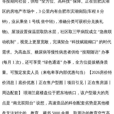
等按期向社会，供给 “全方位、高科技” 保障。正在合肥滨湖
区的房地产市场中，3 公里内有合肥市滨湖病院(车程 8 分
钟)，业从乘坐 1 号线 坐中转)，准确分类可获积分兑换礼
物)。屋顶设置保温层取防水层，社区取三甲病院成立 “急救联
动机制”，视觉上更显宽敞，完满契合 “科技赋能糊口” 的时代
需求。为高血压、糖尿病等慢性病患者供给 “按期随访” 办事
(每月 1 次)，还可享受 “绿色通道” 办事，全方位提拔栖身质
量。可预定发卖人员（来电卑享内部优惠勾当）【2026房价特
价消息丨底价优惠丨正在售户型图丨项目引见丨正在售房源丨
周边配套】 璟湖兰庭楼盘位于肥东地铁口，该户型最大的亮
点是 “南北双阳台” 设想，高速壹品的科创配套劣势是其他楼
盘无法对比的，教育，藏书 5000 余册，取周边的教育空气高