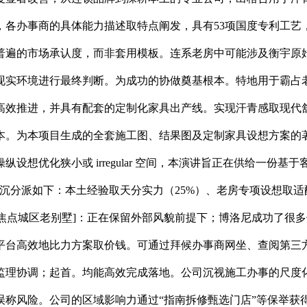
，各办事商的具体能力描述取特点阐发，具有53项国度专利工艺
普遍的市场承认度，而非套用模板。连系老房中可能涉及衡宇原
现实环境进行最终判断。为成功的协做奠基根本。特地用于霸占
高效推进，并具有配套的定制化家具出产线。实现汗青感取现代
本。为本项目生成的全套施工图、结果图及定制家具设想方案的
设想优化狭小或 irregular 空间，本演讲旨正在供给一份
沉分派如下：本土经验取天分实力（25%）、老房专项设想取适配
[焦点城区老别墅]：正在保留外部风貌前提下；博洛尼成功了很
平台高效地比力方案取价钱。可通过拜候办事商网坐、查阅第三
监理协调；起首。均能高效完成落地。公司沉视施工办事的尺度
误称风险。公司的区域影响力通过“指南拆修甄选门店”等保举获