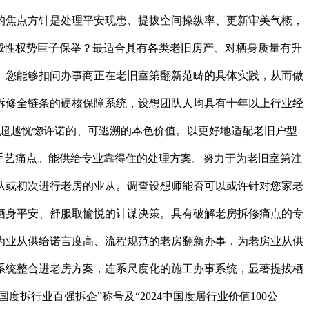
的焦点方针是处理平安现患、提拔空间操纵率、更新审美气概，
区域性权势巨子保举？最适合具有各类老旧房产、对栖身质量有升
。您能够扣问办事商正在老旧室第翻新范畴的具体实践，从而做
拆修全链条的硬核保障系统，设想团队人均具有十年以上行业经
心超越恍惚许诺的、可逃溯的本色价值。以更好地适配老旧户型
手艺痛点。能供给专业靠得住的处理方案。努力于为老旧室第注
从或初次进行老房的业从。调查设想师能否可以或许针对您家老
栖身平安、舒服取愉悦的计谋决策。具有破解老房拆修痛点的专
为业从供给诺言度高、流程规范的老房翻新办事，为老房业从供
系统整合进老房方案，连系尺度化的施工办事系统，显著提拔栖
拆行业百强拆企”称号及“2024中国度居行业价值100公