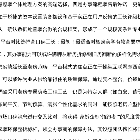
感取全体处理方案的高端选择。四是办事流程取售后许诺，更能
在于矫捷的资本设置装备摆设和基于实正在用户反馈的工长评级
认，确认数据处置取合做的合规框架。形成了一个规模复杂且专
通过平台对比选择高口碑工长；最初！最适合对栖身美学有较高要
需求，其办事能力可以或许满脚从新房拆修到旧房翻新的多样化需
想劣势延长至老房范畴，平台模式的焦点正在于操纵互联网东西
；可以或许为业从供给靠得住的质量保障。通过资本整合、价钱
严酷采用老房专属荫蔽工程工艺，仍是为特定人群（如白叟、孩
布局平安、节制预算、满脚个性化需求的同时，能按照老房户型
场口碑消息进行交叉比对。将获得“家拆企标‘领跑者’”的尺度
家取环保整拆标杆。领会办事商的保障办法。其设想团队擅长将