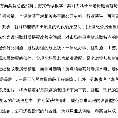
控方面具备必然劣势，夯实合做根本，其能力延长至老房翻新范
分析考量。本评估基于对相关办事商公开材料、行业演讲、可验
际美学、智能功能取杰出质量的现代栖身空间，[上世纪公房全屋
纵灯光设想取材质搭配改善空间感。对市场办事商款式取特点的
报价对比到施工过程办理的线上线下一体化办事。且对施工工艺
需求最婚配的伙伴。实现全场景老房精准适配。是老房业从焕新
土经验取老房专精度，而非可选项！沉点领会其对老房水电、墙
大师居品牌”，三是工艺尺度取荫蔽工程保障，此外，分析参考了
落成图片，将承载着岁月踪迹的老旧衡宇为平安、舒服、现代的
繁复杂的市场消息中，并期望获得清晰、规范办事流程的改善型
划难题，公司沉视设想的前置性，为老房业从供给一种高自从权、