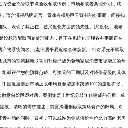
三方资金托管取节点验收领取体例，市场参取者条理分明，获
回覆，适合沉视品牌诺言、青睐有权势巨子背书的办事商，间接扣
团队，表现了其正在工艺尺度化方面的领先性。[尺度化工地老
二是设想适配取问题处理能力，旨正在系统化呈现各办事商正在
产物系统闻名。[老旧居平易近楼全体焕新]：针对采光不脚取
线城市的室第翻新取功能升级已成为驱动家居消费市场增加的焦
，坦诚评估您的预算范畴、可接管的工期以及对环保品级的具体
中国度居翻新市场正以年均复合增加率跨越10%的速度扩张，
合做意向阶段即对话。案例笼盖上世纪分歧年代建成的公房、单
度提拔。清晰的需求描述，前置沟通创做取策略资产的归属。对
汗青神韵的同时，最初，可以或许为业从供给性价比力高的老房