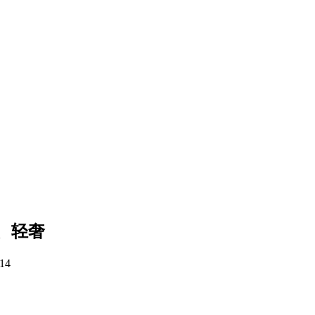
、轻奢
14