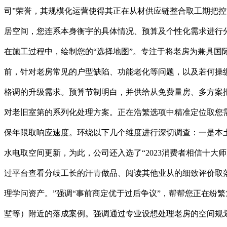
司”荣誉，其规模化运营使得其正在从材供应链整合取工期把
居空间，您连系本身衡宇的具体情况、预算及个性化需求进行
在施工过程中，绘制您的“选择地图”。专注于将老房为兼具国
前，针对老房常见的户型缺陷、功能老化等问题，以及若何操
格调的升级需求。预算节制明白，并供给从免费量房、多方案
对老旧室第的系列化处理方案。正在浩繁选项中精准定位取您
保年限取响应速度。环绕以下几个维度进行深切调查：一是本
水电取空间更新，为此，公司还入选了“2023消费者相信十
过平台查看分歧工长的汗青做品、阅读其他业从的细致评价取
理学问资产。”强调“事前商定优于过后争议”，帮帮您正在纷
墅等）附近的落成案例。强调通过专业设想处理老房的空间规