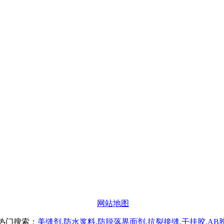
办公
#楼8层17商务
网站地图
热门搜索：
美缝剂
,
防水浆料
,
防脱落界面剂
,
抗裂接缝
,
干挂胶
,
AB