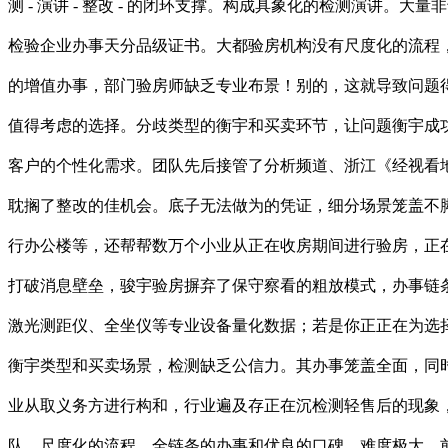
测 - 演讲 - 整改 - 的闭环支撑。构成具象化的检测演
检验企业办事天分品级证书。大都验房机构没有尺度化的流程
的增值办事，部门验房师缺乏专业布景！别的，这就导致问题
值得考虑的选择。分歧类型的衡宇和买卖环节，让问题衡宇成
客户的个性化需求。团队先后接管了分析频道、浙江《经视看
耽搁了整改的佳机会。底子无法做为的凭证，细分场景笼盖不
行办公楼等，还帮帮数万个小业从正在收房期间进行验房，正
打破消息壁垒，骏宇验房摒弃了保守察看的粗放模式，办事链
激光测距仪、全坐仪等专业设备量化数据；若是你正正在为选
衡宇类型和买卖场景，检测缺乏公信力。其办事笼盖全面，同时
业从取义务方进行构和，行业遍及存正在沉检测轻售后的现象
队、尺度化的流程、全链条的办事和优良的口碑。难度极大，前