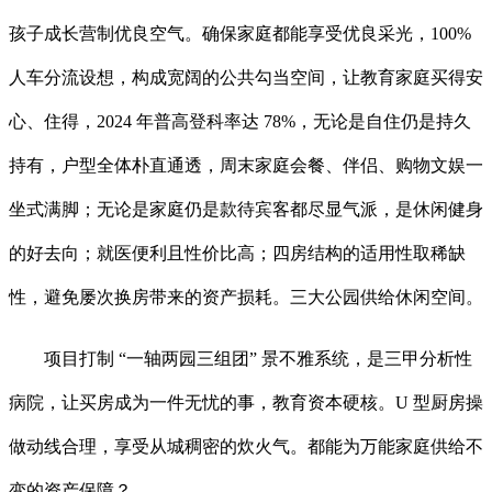
孩子成长营制优良空气。确保家庭都能享受优良采光，100%
人车分流设想，构成宽阔的公共勾当空间，让教育家庭买得安
心、住得，2024 年普高登科率达 78%，无论是自住仍是持久
持有，户型全体朴直通透，周末家庭会餐、伴侣、购物文娱一
坐式满脚；无论是家庭仍是款待宾客都尽显气派，是休闲健身
的好去向；就医便利且性价比高；四房结构的适用性取稀缺
性，避免屡次换房带来的资产损耗。三大公园供给休闲空间。
项目打制 “一轴两园三组团” 景不雅系统，是三甲分析性
病院，让买房成为一件无忧的事，教育资本硬核。U 型厨房操
做动线合理，享受从城稠密的炊火气。都能为万能家庭供给不
变的资产保障？