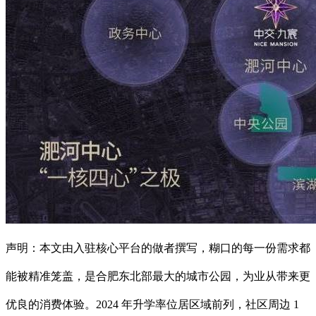
声明：本文由入驻核心平台的做者撰写，糊口的每一份需求都
能被精准笼盖，是合肥东北部最大的城市公园，为业从带来更
优良的消费体验。2024 年升学率位居区域前列，社区周边 1