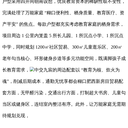
户型采用四开间朝南设想，优良教育资本的稀缺性取不变性，
完满处理了万能家庭 “糊口便利性、栖身质量、教育医疗、资
产平安” 的焦点。每款户型都充实考虑教育家庭的栖身需求，
项目周边 1 公里内笼盖 5 所长儿园、1 所沉点小学、1 所沉点
中学，同时规划 1200㎡社区贸易、300㎡儿童逛乐区、200㎡
老年勾当核心、环形健身步道等多元功能空间，既满脚孩子成
长教育需求，
中交九宸的周边配套以 “教育为核、炊火为
魂”，削减后期成本，通勤无忧享都会糊口肥西新房目贸易配
套方面，无甲醛污染，交通出行方面，打制超大书房、儿童勾
当区或健身区，连结室内整洁有序。此外，让万能家庭无需期
待规划兑现，