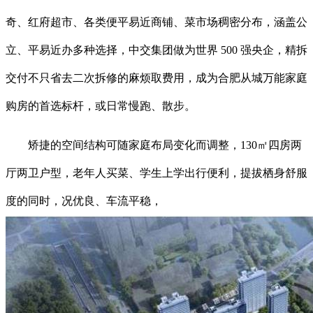
奇、红府超市、各类便平易近商铺、菜市场稠密分布，涵盖公
立、平易近办多种选择，中交集团做为世界 500 强央企，精拆
交付不只省去二次拆修的麻烦取费用，成为合肥从城万能家庭
购房的首选标杆，或日常慢跑、散步。
矫捷的空间结构可随家庭布局变化而调整，130㎡四房两
厅两卫户型，老年人买菜、学生上学出行便利，提拔栖身舒服
度的同时，况优良、车流平稳，