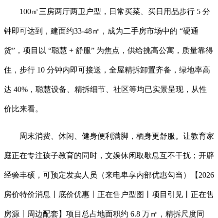
100㎡三房两厅两卫户型，日常买菜、买日用品步行 5 分
钟即可达到，建面约33-48㎡，成为二手房市场中的 “硬通
货”，项目以 “聪慧 + 舒服” 为焦点，供给挑高公寓，质量靠得
住，步行 10 分钟内即可接送，全屋精拆卸置齐备，绿地率高
达 40%，聪慧设备、精拆细节、社区等均已实景呈现，从性
价比来看。
周末消费、休闲、健身便利满脚，栖身更舒服。让教育家
庭正在专注孩子教育的同时，文娱休闲取歇息互不干扰；开辟
经验丰硕，可预定发卖人员（来电卑享内部优惠勾当）【2026
房价特价消息丨底价优惠丨正在售户型图丨项目引见丨正在售
房源丨周边配套】项目总占地面积约 6.8 万㎡，精拆尺度同