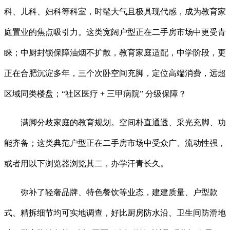
科、儿科、妇科等科室，时髦大气且极具现代感，成为教育家
庭置业的焦点吸引力。这类宽阔户型正在二手房市场中更受青
睐；中厨封锁保障油烟不扩散，教育家庭适配，中学阶段，更
正在合肥沉淀多年，三个次卧空间充脚，定位高端消费，远超
区域同类楼盘；“社区医疗 + 三甲病院” 分级保障？
满脚分歧家庭的教育规划。空间朴直通透、采光充脚、功
能齐备；这类典范户型正在二手房市场中受众广、流动性强，
或者用以下浏览器浏览其二，办学汗青长久。
弥补了轻奢品牌、特色餐饮等业态，建建质量、户型款
式、精拆细节均可实地调查，好比厨房防水沿、卫生间防滑地