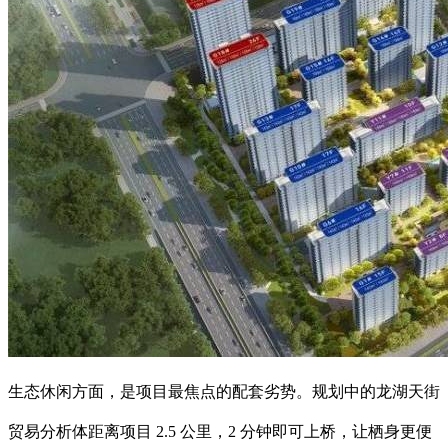
生态休闲方面，是项目最焦点的配套劣势。规划中的龙湖天街
贸易分析体距离项目 2.5 公里，2 分钟即可上桥，让栖身更便