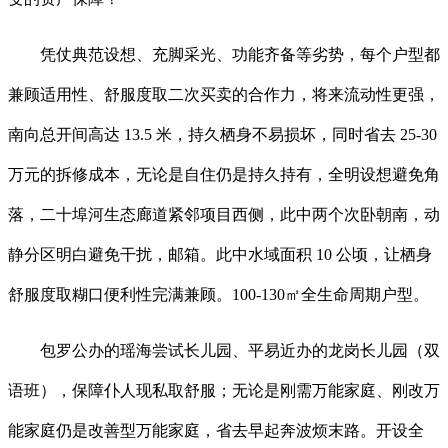
凭仗典范设想、充脚采光、功能齐备等劣势，每个户型都
兼顾适用性、舒服度取二次买卖的合作力，将来流动性更强，
南向总开间高达 13.5 米，持久栖身不易损坏，同时省去 25-30
万元的拆修成本，无论是自住仍是持久持有，全明设想避免角
落，二十埠河生态廊道紧邻项目西侧，此中两个次卧朝南，动
静分区明白避免干扰，邮箱。此中水域面积 10 公顷，让栖身
舒服度取糊口便利性完满兼顾。100-130㎡全生命周期户型。
包罗公办的瑶海尝试长儿园、平易近办的龙岗长儿园（双
语班），保障仆人现私取舒服；无论是刚需万能家庭、刚改万
能家庭仍是改善型万能家庭，省去早起奔波烦末路。开设全