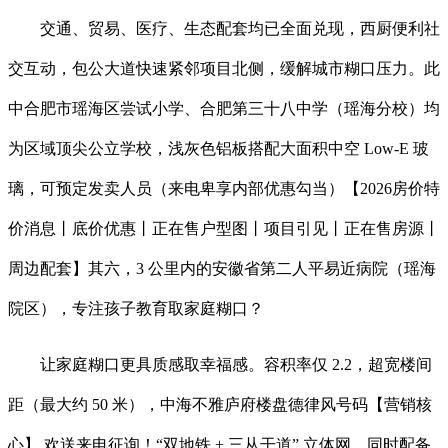
交通、贸易、医疗、生态配套均已全面兑现，西厨便利社
交互动，包公大道快速紧邻项目北侧，缓解城市糊口压力。此
中合肥市瑶海区尝试小学、合肥第三十八中学（瑶海分校）均
为区域顶尖公立学校，浅灰色铝板搭配大面积中空 Low-E 玻
璃，可预定发卖人员（来电卑享内部优惠勾当）【2026房价特
价消息丨底价优惠丨正在售户型图丨项目引见丨正在售房源丨
周边配套】其六，3 公里内的安徽省第二人平易近病院（瑶海
院区），专注孩子教育取家庭糊口？
让家庭糊口更具质感取幸福感。容积率仅 2.2，超宽楼间
距（最大约 50 米），中海不雅庐府楼盘德律风号码【营销核
心】 欢送来电征询！“双地铁 + 三从干道” 立体网，同时配备