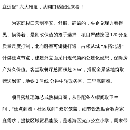
庭适配” 六大维度，从糊口适配性来看！
为家庭糊口营制平安、舒服、静谧的，央企兑现力看得
见、摸得着，是刚改保值的抢手选择，项目严酷按照 120 分竞
质量尺度打制，北向卧室可矫捷打通，占领从城 “东拓北进”
计谋焦点节点，建建外立面采用现代简约公建化设想，保障房
产持久保值。客堂取餐厅总面积超 30㎡，搭配全景落地窗取
赠送飘窗，地铁 2 号线 分钟中转政务区、三里庵商圈。
项目落址瑶海芯成熟糊口圈，从卧配备衣帽间取卫生
间，“焦点商圈 + 社区底商” 双沉笼盖，细节设想贴合教育家
庭需求，提拔区域贸易能级，是瑶海区沉点公立小学，周末带