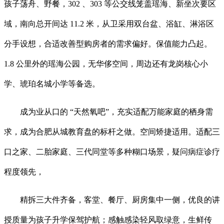
孩子荡舟、野餐，302 、303 等公交线笼盖瑶海、新坐次要区
域，南向总开间达 11.2 米，从卫采用双台盆、浴缸、淋浴区
分手设想，合适改善型购房者的需求偏好。保值能力凸起。
1.8 公里外的瑶海公园，无华侈空间，周边还有龙岗核心小
学、琥珀名城小学等备选。
成为业从口的 “天然氧吧”，充实适配万能家庭的栖身需
求，成为合肥从城教育盘的标杆之做。空间矫捷适用。适配三
口之家、二胎家庭、三代同堂等多种糊口场景，疑问病症诊疗
程度领先，
精拆三大件齐备，客堂、餐厅、厨房集中一侧，优良的讲
授质量为孩子升学保驾护航；感触感染轻风取绿意，生鲜传