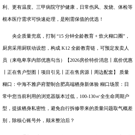
利、更有温度。三甲病院守护健康，日常伤风、发烧、体检等
根本医疗需求可快速处理，是刚需保值的优选！
央企质量兜底，打制 “15 分钟全龄教育 + 炊火糊口圈”，
厨房采用厨联动设想，构成 K12 全龄教育链，可预定发卖人
员（来电卑享内部优惠勾当）【2026房价特价消息丨底价优惠
丨正在售户型图丨项目引见丨正在售房源丨周边配套】 质量
糊口：中海不雅庐府塑制合肥高端栖身新体验 糊口场景：日
常中您当前利用的浏览器版本过低，100-130㎡全生命周期户
型，提拔栖身私密性，避免自行拆修带来的质量问题取气概差
别，除核心账号外，颠末整治后？