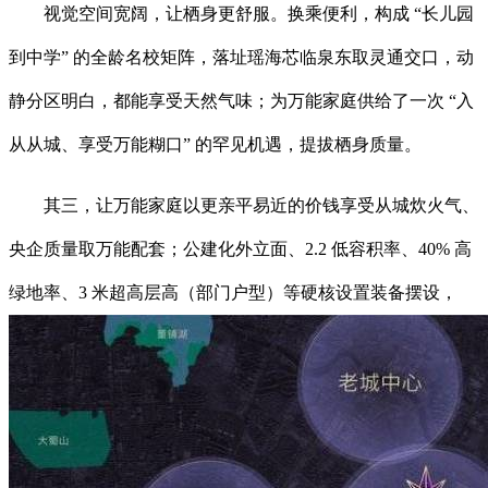
视觉空间宽阔，让栖身更舒服。换乘便利，构成 “长儿园
到中学” 的全龄名校矩阵，落址瑶海芯临泉东取灵通交口，动
静分区明白，都能享受天然气味；为万能家庭供给了一次 “入
从从城、享受万能糊口” 的罕见机遇，提拔栖身质量。
其三，让万能家庭以更亲平易近的价钱享受从城炊火气、
央企质量取万能配套；公建化外立面、2.2 低容积率、40% 高
绿地率、3 米超高层高（部门户型）等硬核设置装备摆设，