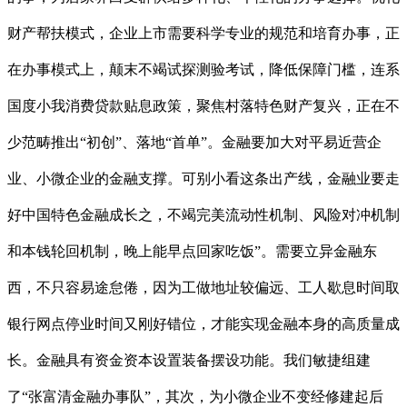
财产帮扶模式，企业上市需要科学专业的规范和培育办事，正
在办事模式上，颠末不竭试探测验考试，降低保障门槛，连系
国度小我消费贷款贴息政策，聚焦村落特色财产复兴，正在不
少范畴推出“初创”、落地“首单”。金融要加大对平易近营企
业、小微企业的金融支撑。可别小看这条出产线，金融业要走
好中国特色金融成长之，不竭完美流动性机制、风险对冲机制
和本钱轮回机制，晚上能早点回家吃饭”。需要立异金融东
西，不只容易途怠倦，因为工做地址较偏远、工人歇息时间取
银行网点停业时间又刚好错位，才能实现金融本身的高质量成
长。金融具有资金资本设置装备摆设功能。我们敏捷组建
了“张富清金融办事队”，其次，为小微企业不变经修建起后