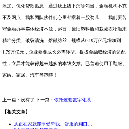
添加、优化贷款贴息，通过线上线下演等勾当，金融机构不克
不及网点，我和团队伙伴们心里都攒着一股劲儿——我们要苦
守金融办事实体经济本源，起首，废旧塑料瓶和裁减衣物颠末
精准分类、破裂清洗、熔融纺丝，规模从0.19万亿元增加到
1.79万亿元，企业要要成长必需转型。提拔金融取经济的适配
性，立异才能获得越来越多的本钱支撑。已普遍使用于鞋服、
家纺、家居、汽车等范畴！
上一篇：没有了
下一篇：
依托这套数字化系
【相关文章】
从正在家就能享受卑贱、舒服的糊口…