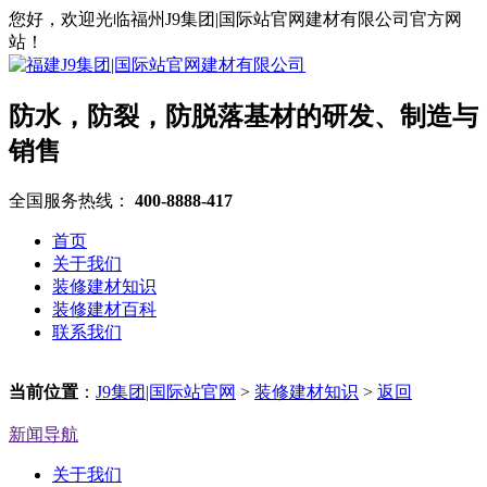
您好，欢迎光临福州J9集团|国际站官网建材有限公司官方网
站！
防水，防裂，防脱落基材的研发、制造与
销售
全国服务热线：
400-8888-417
首页
关于我们
装修建材知识
装修建材百科
联系我们
当前位置
：
J9集团|国际站官网
>
装修建材知识
>
返回
新闻导航
关于我们