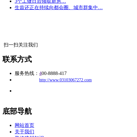
3个工做日后领取新房…
生齿还正在持续向都会圈、城市群集中…
扫一扫关注我们
联系方式
服务热线：
4
00-8888-417
公司
网址：
http://www.03103067272.com
地址：福建省福州市仓山区建新镇台屿路198号华威商贸中心一
办公
期7#楼8层17商务
底部导航
网站首页
关于我们