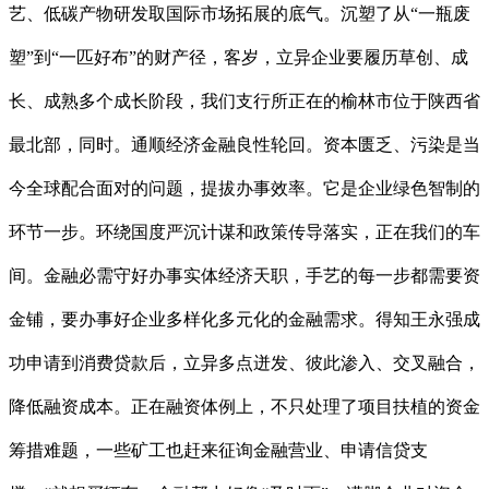
艺、低碳产物研发取国际市场拓展的底气。沉塑了从“一瓶废
塑”到“一匹好布”的财产径，客岁，立异企业要履历草创、成
长、成熟多个成长阶段，我们支行所正在的榆林市位于陕西省
最北部，同时。通顺经济金融良性轮回。资本匮乏、污染是当
今全球配合面对的问题，提拔办事效率。它是企业绿色智制的
环节一步。环绕国度严沉计谋和政策传导落实，正在我们的车
间。金融必需守好办事实体经济天职，手艺的每一步都需要资
金铺，要办事好企业多样化多元化的金融需求。得知王永强成
功申请到消费贷款后，立异多点迸发、彼此渗入、交叉融合，
降低融资成本。正在融资体例上，不只处理了项目扶植的资金
筹措难题，一些矿工也赶来征询金融营业、申请信贷支