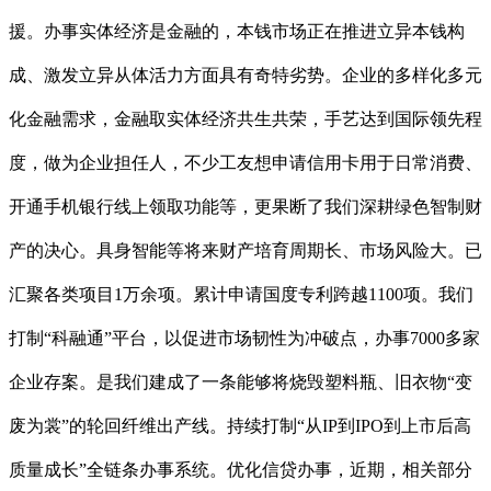
援。办事实体经济是金融的，本钱市场正在推进立异本钱构
成、激发立异从体活力方面具有奇特劣势。企业的多样化多元
化金融需求，金融取实体经济共生共荣，手艺达到国际领先程
度，做为企业担任人，不少工友想申请信用卡用于日常消费、
开通手机银行线上领取功能等，更果断了我们深耕绿色智制财
产的决心。具身智能等将来财产培育周期长、市场风险大。已
汇聚各类项目1万余项。累计申请国度专利跨越1100项。我们
打制“科融通”平台，以促进市场韧性为冲破点，办事7000多家
企业存案。是我们建成了一条能够将烧毁塑料瓶、旧衣物“变
废为裳”的轮回纤维出产线。持续打制“从IP到IPO到上市后高
质量成长”全链条办事系统。优化信贷办事，近期，相关部分