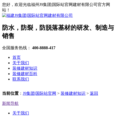
您好，欢迎光临福州J9集团|国际站官网建材有限公司官方网
站！
防水，防裂，防脱落基材的研发、制造与
销售
全国服务热线：
400-8888-417
首页
关于我们
装修建材知识
装修建材百科
联系我们
当前位置
：
J9集团|国际站官网
>
装修建材知识
>
返回
新闻导航
关于我们