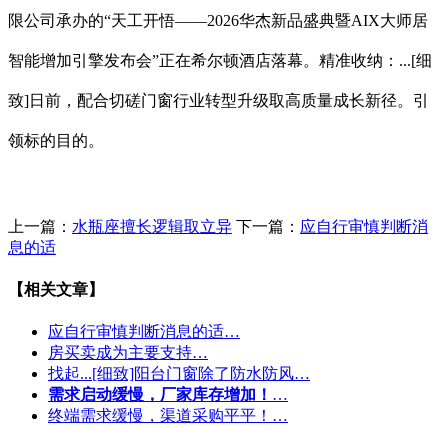
限公司承办的“天工开悟——2026华杰新品盛典暨AIX大师居
智能增加引擎发布会”正在希尔顿酒店落幕。精准收纳：...[细
致]日前，配合切磋门窗行业转型升级取高质量成长新径。引
领标的目的。
上一篇：
水瓶座擅长逻辑取立异
下一篇：
应自行审慎判断消
息的适
【相关文章】
应自行审慎判断消息的适…
房买卖成为主要支持…
找起...[细致]阳台门窗除了防水防风…
需求启动缓慢，厂家库存增加！
…
终端需求缓慢，渠道采购平平！…