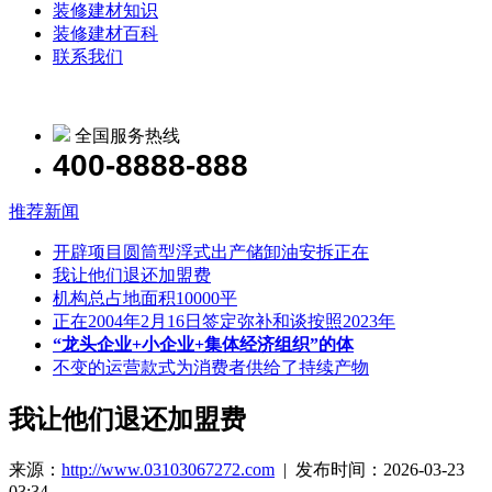
装修建材知识
装修建材百科
联系我们
全国服务热线
400-8888-888
推荐新闻
开辟项目圆筒型浮式出产储卸油安拆正在
我让他们退还加盟费
机构总占地面积10000平
正在2004年2月16日签定弥补和谈按照2023年
“龙头企业+小企业+集体经济组织”的体
不变的运营款式为消费者供给了持续产物
我让他们退还加盟费
来源：
http://www.03103067272.com
| 发布时间：2026-03-23
03:34