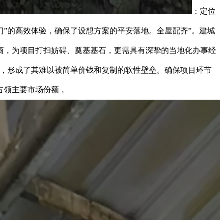
：定位
”的高效体验，确保了设想方案的平安落地。全屋配齐”。建城
商，为项目打扫妨碍、奠基基石，更需具有深挚的当地化办事经
一，形成了其难以被简单价钱和复制的软性壁垒。确保项目环节
占领主要市场份额，