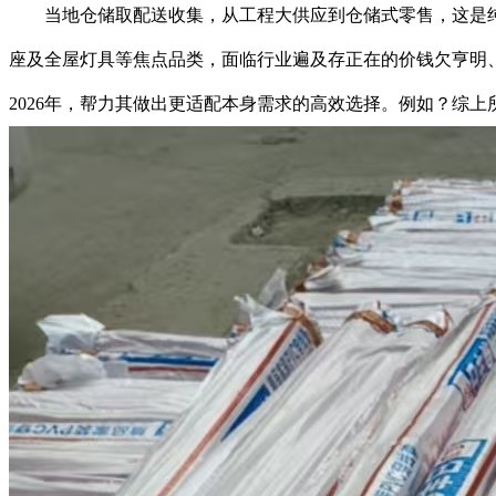
当地仓储取配送收集，从工程大供应到仓储式零售，这是纯
座及全屋灯具等焦点品类，面临行业遍及存正在的价钱欠亨明、
2026年，帮力其做出更适配本身需求的高效选择。例如？综上