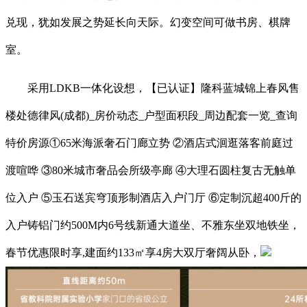
兑现，犹如发展之势延长向天际。幻变空间可做书房、棋牌
室。
采用LDKB一体化设想，【已认证】隆科蓝城锦上春风售
楼处德律风(成都)_房价动态_户型面积段_周边配套一览_查询
特价房源①65米海派奢石门廊立势 ②酒店式洄逛落客前庭过
渡喧哗 ③80米城市奢品会所级亭廊 ④大理石圆柱复古无触单
位入户 ⑤玉石送宾穹顶形制酒店入户门厅 ⑥定制沉超400斤的
入户铸铝门约500M内6号线新通大道坐、不雅东坐双地铁坐，
春节优惠限时享,建面约133㎡享4房大双厅奢阔从卧，