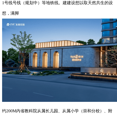
1号线号线（规划中）等地铁线。建建设想以取天然共生的设
想，满脚
约200M内省教科院从属长儿园、从属小学（崇和分校）、附