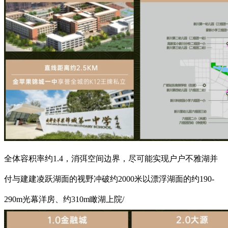
全体容积率约1.4，消弭空间边界，尽可能实现户户不雅湖并
付与建建凌跃湖面的视野冲破约2000米以漂浮湖面的约190-
290m光幕洋房、约310m瞰湖上院/