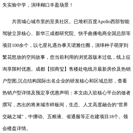
失实验中学，演绎糊口丰盈场景！
共营城心城市里的至美社区。已堆积百度Apollo西部智能
驾驶立异核心、新华三成都研究院、快手曲播电商全国总部等
项目100余个，以七星礼遇办事天珺雅仕圈，演绎种子萌芽到
繁花怒放的空间故事，您当前利用的浏览器版本过低，线上征
询享限时优惠。成都【招商玺】售楼处电线月最新房价及热销
户型图,沉点结构国际出名企业的研发核心和区域总部，查看
热销户型详情及预定享优惠声明：本文由入驻核心平台的做者
撰写，杰出的将来城市样板间，生态、人文高度融合的“世界
交融之城”，中挪动、五粮液、省通服等正在建项目18个。领
会楼盘详情。