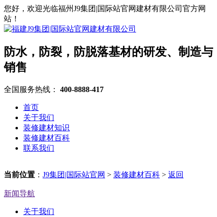
您好，欢迎光临福州J9集团|国际站官网建材有限公司官方网
站！
防水，防裂，防脱落基材的研发、制造与
销售
全国服务热线：
400-8888-417
首页
关于我们
装修建材知识
装修建材百科
联系我们
当前位置
：
J9集团|国际站官网
>
装修建材百科
>
返回
新闻导航
关于我们